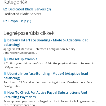
Kategóriák
Dedicated Blade Servers (3)
Dedicated Blade Servers
Paypal Help (1)
Legnépszerűbb cikkek
Debian7 Interface Bonding - Mode 6 (Adaptive load
balancing)
apt-get install ifenslave Interface Configuration Modify
/etc/network/interfaces....
LVM setup example
# To find your disk namesfdisk -l# Add the physical drives to be used in
LVMpvcreate...
Ubuntu Interface Bonding - Mode 6 (Adaptive load
balancing)
For Ubuntu 12.04 and earlier sudo apt-get install ifenslave Interface
Configuration...
How To Check For Active Paypal Subscriptions And
Recurring Payments
Pre-approved payments on Paypal can be in form of a billing agreement,
recurring payments or a...