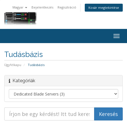
Magyar
Bejelentkezés
Regisztráció
Kosár megtekintése
Togg
navig
Tudásbázis
Ügyfélkapu
Tudásbázis
Kategóriák