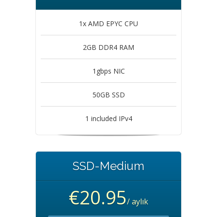
1x AMD EPYC CPU
2GB DDR4 RAM
1gbps NIC
50GB SSD
1 included IPv4
SSD-Medium
€20.95
/ aylık