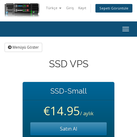
Türkçe
Giriş
Kayıt
Sepeti Görüntüle
Togg
navig
Menüyü Göster
SSD VPS
SSD-Small
€14.95
/ aylık
Satın Al