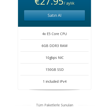
€27.95
/ aylık
Satın Al
4x E5 Core CPU
6GB DDR3 RAM
10gbps NIC
150GB SSD
1 included IPv4
Tüm Paketlerle Sunulan