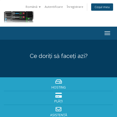
Română
Autentificare
Înregistrare
Coșul meu
Togg
navig
Ce doriți să faceți azi?
HOSTING
PLĂȚI
ASISTENȚĂ