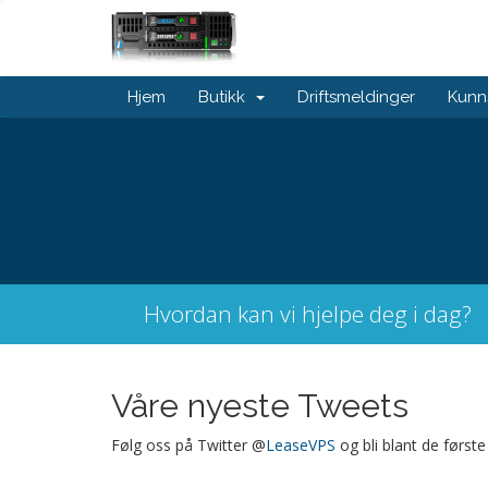
Hjem
Butikk
Driftsmeldinger
Kunn
Hvordan kan vi hjelpe deg i dag?
Våre nyeste Tweets
Følg oss på Twitter @
LeaseVPS
og bli blant de først