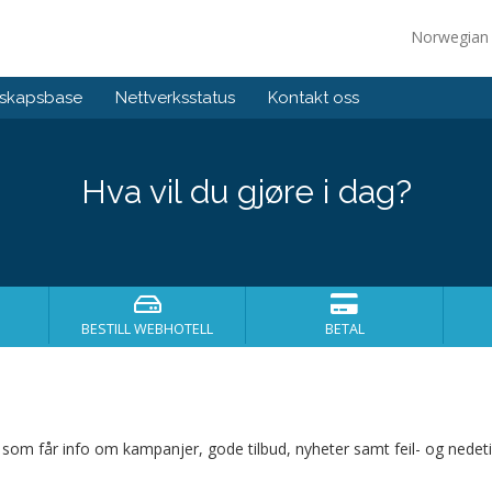
Norwegia
skapsbase
Nettverksstatus
Kontakt oss
Hva vil du gjøre i dag?
BESTILL WEBHOTELL
BETAL
e som får info om kampanjer, gode tilbud, nyheter samt feil- og nedeti