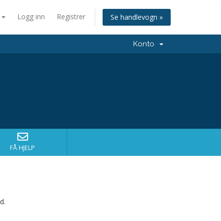
n
Logg inn
Registrer
Se handlevogn »
Konto
FÅ HJELP
d.