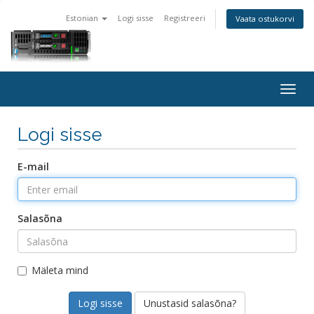
Estonian
Logi sisse
Registreeri
Vaata ostukorvi
Togg
navig
Logi sisse
E-mail
Salasõna
Mäleta mind
Unustasid salasõna?