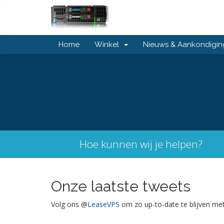
Home
Winkel
Nieuws & Aankondigi
Hoe kunnen wij je helpen?
Onze laatste tweets
Volg ons @
LeaseVPS
om zo up-to-date te blijven me