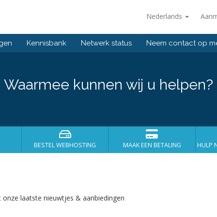
Nederlands
Aanm
ngen
Kennisbank
Netwerk status
Neem contact op m
Waarmee kunnen wij u helpen?
BESTEL WEBHOSTING
MAAK EEN BETALING
HULP 
t onze laatste nieuwtjes & aanbiedingen