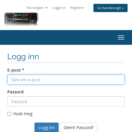
Norwegian
Logg inn
Registrer
Se handlevogn »
Togg
navig
Logg inn
E-post *
Passord
Husk meg
Glemt Passord?