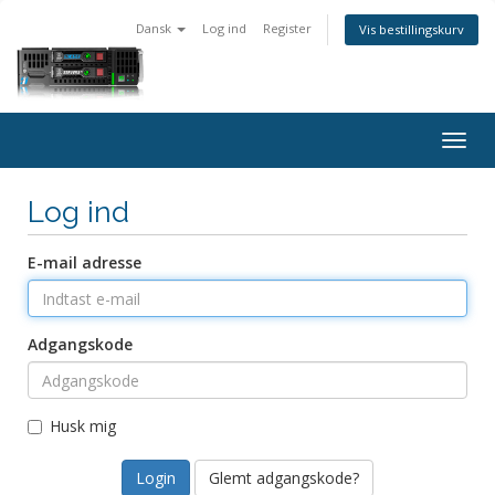
Dansk
Log ind
Register
Vis bestillingskurv
Togg
navig
Log ind
E-mail adresse
Adgangskode
Husk mig
Glemt adgangskode?