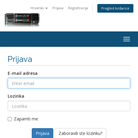
Hrvatski
Prijava
Registtracija
Pregled košarice
Togg
navig
Prijava
E-mail adresa
Lozinka
Zapamti me
Zaboravili ste lozinku?