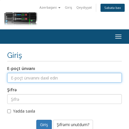
Azerbaijani
Giriş
Qeydiyyat
Səbətə bax
Togg
navig
Giriş
E-poçt ünvanı
Şifrə
Yadda saxla
Şifrəmi unutdum?