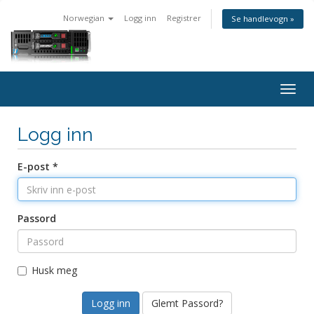
Norwegian
Logg inn
Registrer
Se handlevogn »
Togg
navig
Logg inn
E-post *
Passord
Husk meg
Glemt Passord?